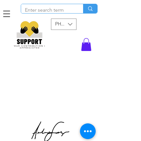
PHP (₱)