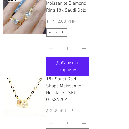
Moissanite Diamond
Ring 18k Saudi Gold
Цена
11 412,00 PHP
6
7
8
Добавить в
корзину
18k Saudi Gold
Shape Moissanite
Necklace - SKU-
QTNSV20A
Цена
6 238,00 PHP