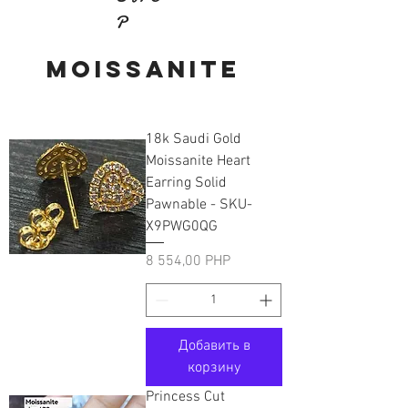
P
mOISSANITE
18k Saudi Gold
Moissanite Heart
Earring Solid
Pawnable - SKU-
X9PWG0QG
Цена
8 554,00 PHP
Добавить в
корзину
Princess Cut