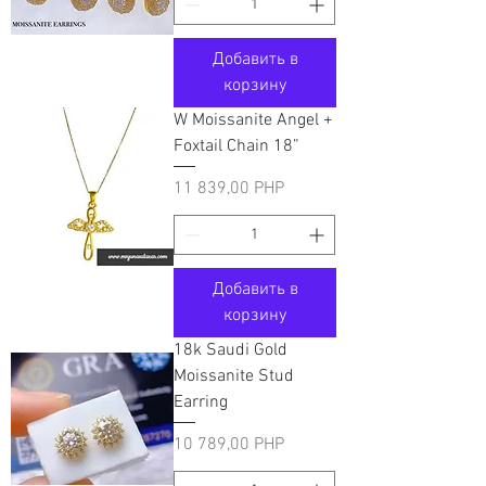
Добавить в
корзину
W Moissanite Angel +
Foxtail Chain 18”
Цена
11 839,00 PHP
Добавить в
корзину
18k Saudi Gold
Moissanite Stud
Earring
Цена
10 789,00 PHP