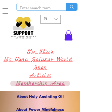
PHP (₱)
My Story
Ms Yuna Salazar World !
Shop
Articles
Membership Area
About Holy Anointing Oil
About Power Mindfulness