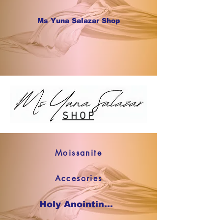
Ms Yuna Salazar Shop
S H O P
Moissanite
Accesories
Holy Anointing Oil SHOP NOW !